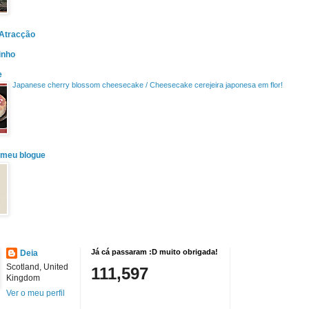
 Atracção
inho
e
Japanese cherry blossom cheesecake / Cheesecake cerejeira japonesa em flor!
 meu blogue
Já cá passaram :D muito obrigada!
Deia
Scotland, United
111,597
Kingdom
Ver o meu perfil