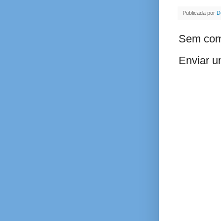
Publicada por
D
Sem com
Enviar u