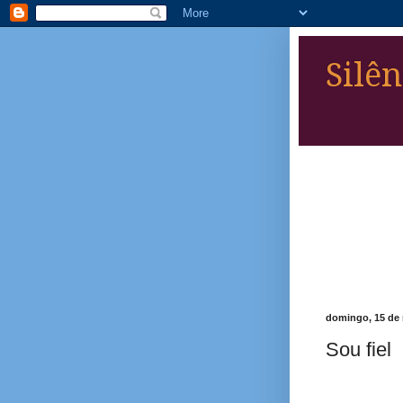
Silên
domingo, 15 de 
Sou fiel