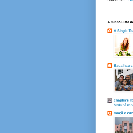
A minha Lista d
A Single Te
Bacalhau 
chaplin's li
Ainda há esp
maçã e can