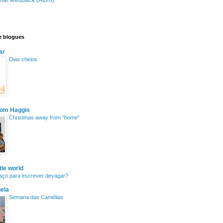
e blogues
ar
Dias cheios
com Haggis
Christmas away from "home"
ttle world
aço para escrever devagar?
ela
Semana das Camélias