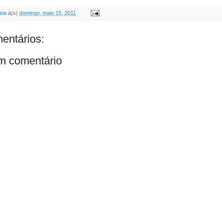
eia
à(s)
domingo, maio 15, 2011
entários:
m comentário