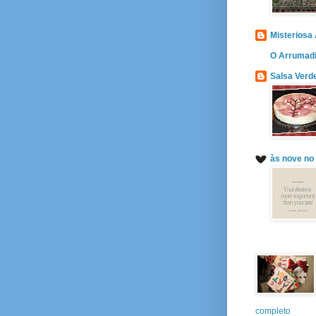
Misteriosa
O Arrumad
Salsa Verd
às nove no
completo